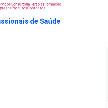
rviços
Consultoria
Terapias
Formação
presas
Produtos
Contactos
fissionais de Saúde